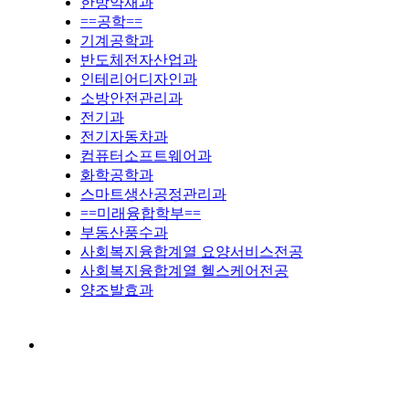
한방약재과
==공학==
기계공학과
반도체전자산업과
인테리어디자인과
소방안전관리과
전기과
전기자동차과
컴퓨터소프트웨어과
화학공학과
스마트생산공정관리과
==미래융합학부==
부동산풍수과
사회복지융합계열 요양서비스전공
사회복지융합계열 헬스케어전공
양조발효과