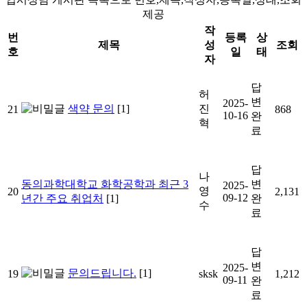
제공
작
번
등록
상
제목
성
조회
호
일
태
자
답
허
변
2025-
색약 문의
[1]
진
21
868
10-16
완
혁
료
답
나
동의과학대학교 화학공학과 최근 3
변
2025-
영
20
2,131
09-12
년간 주요 취업처
[1]
완
수
료
답
변
2025-
문의드립니다.
[1]
19
sksk
1,212
09-11
완
료