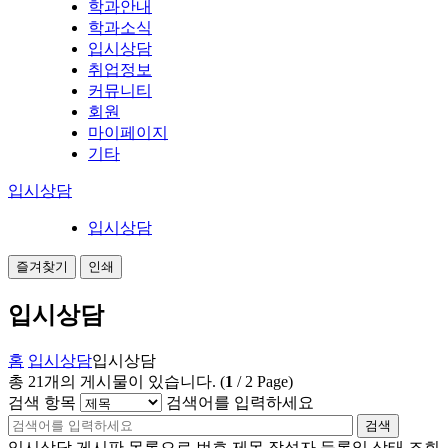
학과안내
학과소식
입시상담
취업정보
커뮤니티
회원
마이페이지
기타
입시상담
입시상담
즐겨찾기
인쇄
입시상담
홈
입시상담
입시상담
총
21
개의 게시물이 있습니다.
(
1
/
2
Page)
검색 항목
검색어를 입력하세요
검색
입시상담 게시판 목록으로 번호,제목,작성자,등록일,상태,조회