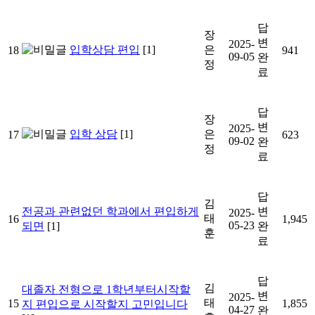
답
장
변
2025-
입학상담 편입
[1]
은
18
941
09-05
완
정
료
답
장
변
2025-
입학 상담
[1]
은
17
623
09-02
완
정
료
답
김
전공과 관련없던 학과에서 편입하게
변
2025-
태
16
1,945
05-23
되면
[1]
완
훈
료
답
김
대졸자 전형으로 1학년부터시작할
변
2025-
태
15
1,855
지 편입으로 시작할지 고민입니다
04-27
완