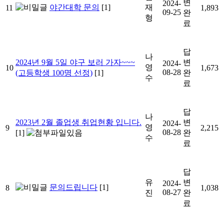
변
2024-
야간대학 문의
[1]
재
11
1,893
09-25
완
형
료
답
나
2024년 9월 5일 야구 보러 가자~~~
변
2024-
영
10
1,673
08-28
(고등학생 100명 선정)
[1]
완
수
료
답
나
2023년 2월 졸업생 취업현황 입니다.
변
2024-
영
9
2,215
08-28
[1]
완
수
료
답
유
변
2024-
문의드립니다
[1]
8
1,038
08-27
진
완
료