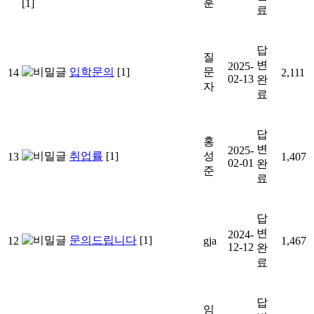
훈
[1]
료
답
질
변
2025-
입학문의
[1]
문
14
2,111
02-13
완
자
료
답
홍
변
2025-
취업률
[1]
성
13
1,407
02-01
완
준
료
답
변
2024-
문의드립니다
[1]
12
gja
1,467
12-12
완
료
답
임