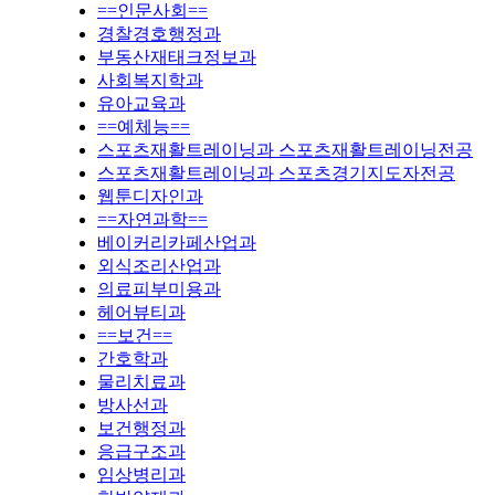
==인문사회==
경찰경호행정과
부동산재태크정보과
사회복지학과
유아교육과
==예체능==
스포츠재활트레이닝과 스포츠재활트레이닝전공
스포츠재활트레이닝과 스포츠경기지도자전공
웹툰디자인과
==자연과학==
베이커리카페산업과
외식조리산업과
의료피부미용과
헤어뷰티과
==보건==
간호학과
물리치료과
방사선과
보건행정과
응급구조과
임상병리과