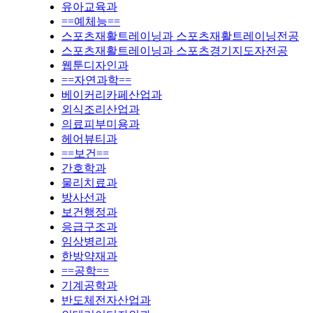
유아교육과
==예체능==
스포츠재활트레이닝과 스포츠재활트레이닝전공
스포츠재활트레이닝과 스포츠경기지도자전공
웹툰디자인과
==자연과학==
베이커리카페산업과
외식조리산업과
의료피부미용과
헤어뷰티과
==보건==
간호학과
물리치료과
방사선과
보건행정과
응급구조과
임상병리과
한방약재과
==공학==
기계공학과
반도체전자산업과