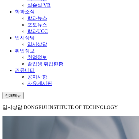
실습실 VR
학과소식
학과뉴스
포토뉴스
학과UCC
입시상담
입시상담
취업정보
취업정보
졸업생 취업현황
커뮤니티
공지사항
자유게시판
전체메뉴
입시상담
DONGEUI INSTITUTE OF TECHNOLOGY