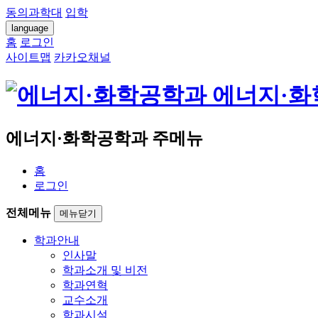
동의과학대
입학
language
홈
로그인
사이트맵
카카오채널
에너지·화
에너지·화학공학과 주메뉴
홈
로그인
전체메뉴
메뉴닫기
학과안내
인사말
학과소개 및 비전
학과연혁
교수소개
학과시설