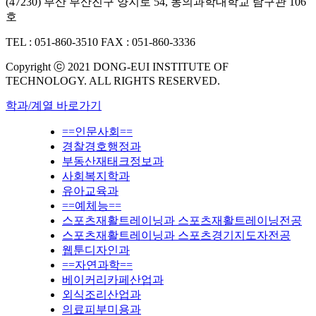
(47230) 부산 부산진구 양지로 54, 동의과학대학교 탐구관 106
호
TEL : 051-860-3510
FAX : 051-860-3336
Copyright ⓒ 2021 DONG-EUI INSTITUTE OF
TECHNOLOGY. ALL RIGHTS RESERVED.
학과/계열 바로가기
==인문사회==
경찰경호행정과
부동산재태크정보과
사회복지학과
유아교육과
==예체능==
스포츠재활트레이닝과 스포츠재활트레이닝전공
스포츠재활트레이닝과 스포츠경기지도자전공
웹툰디자인과
==자연과학==
베이커리카페산업과
외식조리산업과
의료피부미용과