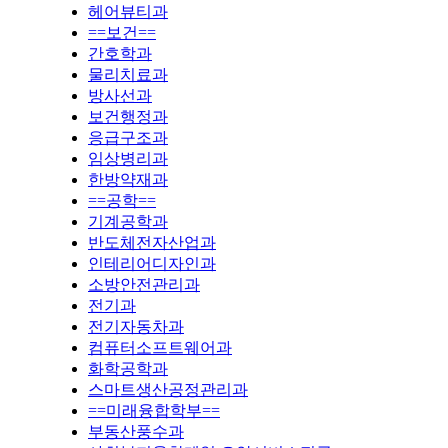
헤어뷰티과
==보건==
간호학과
물리치료과
방사선과
보건행정과
응급구조과
임상병리과
한방약재과
==공학==
기계공학과
반도체전자산업과
인테리어디자인과
소방안전관리과
전기과
전기자동차과
컴퓨터소프트웨어과
화학공학과
스마트생산공정관리과
==미래융합학부==
부동산풍수과