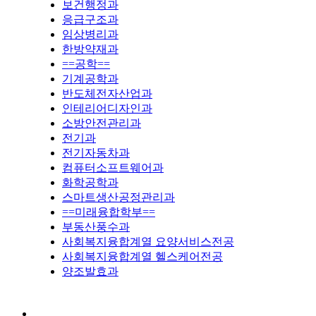
보건행정과
응급구조과
임상병리과
한방약재과
==공학==
기계공학과
반도체전자산업과
인테리어디자인과
소방안전관리과
전기과
전기자동차과
컴퓨터소프트웨어과
화학공학과
스마트생산공정관리과
==미래융합학부==
부동산풍수과
사회복지융합계열 요양서비스전공
사회복지융합계열 헬스케어전공
양조발효과