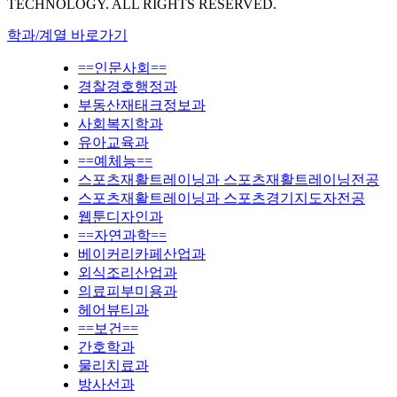
TECHNOLOGY. ALL RIGHTS RESERVED.
학과/계열 바로가기
==인문사회==
경찰경호행정과
부동산재태크정보과
사회복지학과
유아교육과
==예체능==
스포츠재활트레이닝과 스포츠재활트레이닝전공
스포츠재활트레이닝과 스포츠경기지도자전공
웹툰디자인과
==자연과학==
베이커리카페산업과
외식조리산업과
의료피부미용과
헤어뷰티과
==보건==
간호학과
물리치료과
방사선과