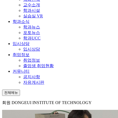
교수소개
학과시설
실습실 VR
학과소식
학과뉴스
포토뉴스
학과UCC
입시상담
입시상담
취업정보
취업정보
졸업생 취업현황
커뮤니티
공지사항
자유게시판
전체메뉴
회원
DONGEUI INSTITUTE OF TECHNOLOGY