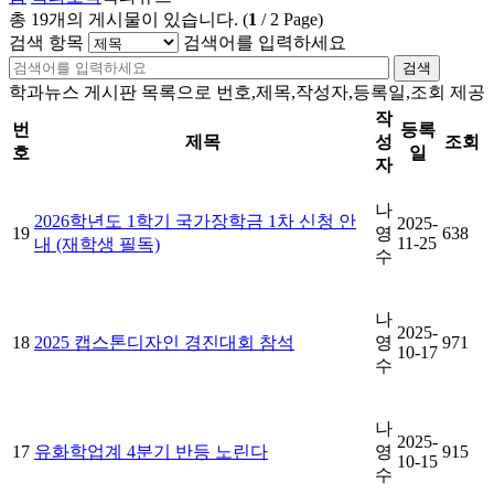
총
19
개의 게시물이 있습니다.
(
1
/
2
Page)
검색 항목
검색어를 입력하세요
검색
학과뉴스 게시판 목록으로 번호,제목,작성자,등록일,조회 제공
작
번
등록
제목
성
조회
호
일
자
나
2026학년도 1학기 국가장학금 1차 신청 안
2025-
19
영
638
11-25
내 (재학생 필독)
수
나
2025-
18
2025 캡스톤디자인 경진대회 참석
영
971
10-17
수
나
2025-
17
유화학업계 4분기 반등 노린다
영
915
10-15
수