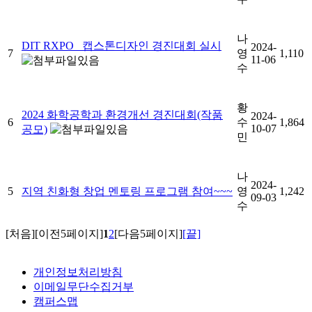
나
DIT RXPO_ 캡스톤디자인 경진대회 실시
2024-
7
영
1,110
11-06
수
황
2024 화학공학과 환경개선 경진대회(작품
2024-
6
수
1,864
10-07
공모)
민
나
2024-
5
지역 친화형 창업 멘토링 프로그램 참여~~~
영
1,242
09-03
수
[처음]
[이전5페이지]
1
2
[다음5페이지]
[끝]
개인정보처리방침
이메일무단수집거부
캠퍼스맵