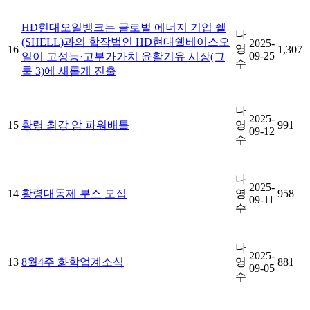
HD현대오일뱅크는 글로벌 에너지 기업 쉘
나
(SHELL)과의 합작법인 HD현대쉘베이스오
2025-
영
16
1,307
09-25
일이 고성능·고부가가치 윤활기유 시장(그
수
룹 3)에 새롭게 진출
나
2025-
15
황령 최강 암 파워배틀
영
991
09-12
수
나
2025-
14
황령대동제 부스 모집
영
958
09-11
수
나
2025-
13
8월4주 화학업계소식
영
881
09-05
수