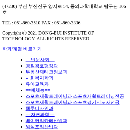
(47230) 부산 부산진구 양지로 54, 동의과학대학교 탐구관 106
호
TEL : 051-860-3510
FAX : 051-860-3336
Copyright ⓒ 2021 DONG-EUI INSTITUTE OF
TECHNOLOGY. ALL RIGHTS RESERVED.
학과/계열 바로가기
==인문사회==
경찰경호행정과
부동산재태크정보과
사회복지학과
유아교육과
==예체능==
스포츠재활트레이닝과 스포츠재활트레이닝전공
스포츠재활트레이닝과 스포츠경기지도자전공
웹툰디자인과
==자연과학==
베이커리카페산업과
외식조리산업과