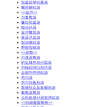
의료피부미용과
헤어뷰티과
==보건==
간호학과
물리치료과
방사선과
보건행정과
응급구조과
임상병리과
한방약재과
==공학==
기계공학과
반도체전자산업과
인테리어디자인과
소방안전관리과
전기과
전기자동차과
컴퓨터소프트웨어과
화학공학과
스마트생산공정관리과
==미래융합학부==