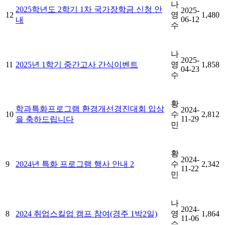
나
2025학년도 2학기 1차 국가장학금 신청 안
2025-
12
영
1,480
06-12
내
수
나
2025-
11
2025년 1학기 중간고사 간식이벤트
영
1,858
04-23
수
황
학과특화프로그램 환경개선경진대회 입상
2024-
10
수
2,812
11-29
을 축하드립니다
민
황
2024-
9
2024년 특화 프로그램 행사 안내 2
수
2,342
11-22
민
나
2024-
8
2024 취업스킬업 캠프 참여(경주 1박2일)
영
1,864
11-06
수