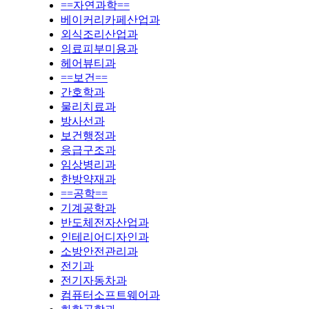
==자연과학==
베이커리카페산업과
외식조리산업과
의료피부미용과
헤어뷰티과
==보건==
간호학과
물리치료과
방사선과
보건행정과
응급구조과
임상병리과
한방약재과
==공학==
기계공학과
반도체전자산업과
인테리어디자인과
소방안전관리과
전기과
전기자동차과
컴퓨터소프트웨어과