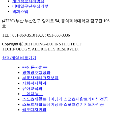
개인정보처리방침
이메일무단수집거부
캠퍼스맵
(47230) 부산 부산진구 양지로 54, 동의과학대학교 탐구관 106
호
TEL : 051-860-3510
FAX : 051-860-3336
Copyright ⓒ 2021 DONG-EUI INSTITUTE OF
TECHNOLOGY. ALL RIGHTS RESERVED.
학과/계열 바로가기
==인문사회==
경찰경호행정과
부동산재태크정보과
사회복지학과
유아교육과
==예체능==
스포츠재활트레이닝과 스포츠재활트레이닝전공
스포츠재활트레이닝과 스포츠경기지도자전공
웹툰디자인과