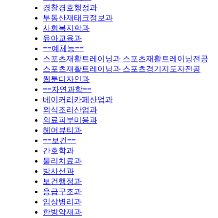
경찰경호행정과
부동산재태크정보과
사회복지학과
유아교육과
==예체능==
스포츠재활트레이닝과 스포츠재활트레이닝전공
스포츠재활트레이닝과 스포츠경기지도자전공
웹툰디자인과
==자연과학==
베이커리카페산업과
외식조리산업과
의료피부미용과
헤어뷰티과
==보건==
간호학과
물리치료과
방사선과
보건행정과
응급구조과
임상병리과
한방약재과