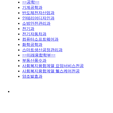
==공학==
기계공학과
반도체전자산업과
인테리어디자인과
소방안전관리과
전기과
전기자동차과
컴퓨터소프트웨어과
화학공학과
스마트생산공정관리과
==미래융합학부==
부동산풍수과
사회복지융합계열 요양서비스전공
사회복지융합계열 헬스케어전공
양조발효과